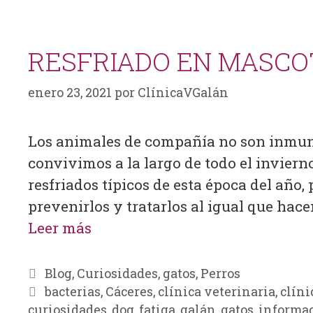
RESFRIADO EN MASCO
enero 23, 2021
por
ClínicaVGalán
Los animales de compañía no son inmune
convivimos a la largo de todo el invierno
resfriados típicos de esta época del año, 
prevenirlos y tratarlos al igual que ha
Leer más
Blog
,
Curiosidades
,
gatos
,
Perros
bacterias
,
Cáceres
,
clínica veterinaria
,
clíni
curiosidades
,
dog
,
fatiga
,
galán
,
gatos
,
informac