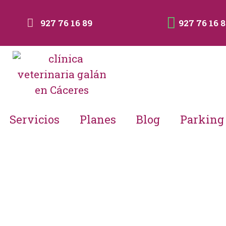
927 76 16 89
927 76 16 
Servicios
Planes
Blog
Parking