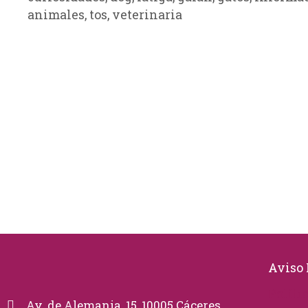
animales
,
tos
,
veterinaria
Aviso 
Políti
Av. de Alemania, 15, 10005 Cáceres