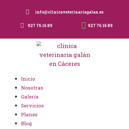
info@clinicaveterinariagalan.es
927 76 16 89
927 76 16 89
Inicio
Nosotras
Galería
Servicios
Planes
Blog