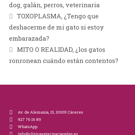
dog
,
galán
,
perros
,
veterinaria
TOXOPLASMA, ¿Tengo que
deshacerme de mi gato si estoy
embarazada?
MITO O REALIDAD, ¿los gatos
ronronean cuándo están contentos?
Av. de Alemania, 15, 10005 Cáceres
927 76 16 89
WhatsApp
info@clinicaveterinariagalan.es