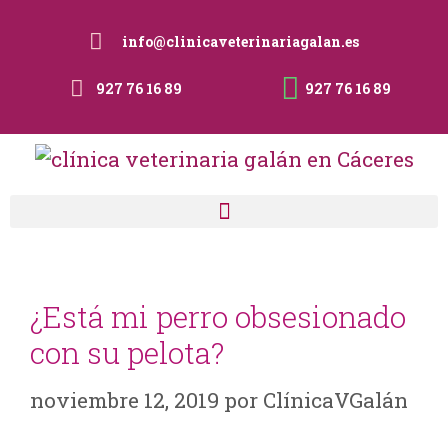
info@clinicaveterinariagalan.es
927 76 16 89
927 76 16 89
¿Está mi perro obsesionado
con su pelota?
noviembre 12, 2019
por
ClínicaVGalán