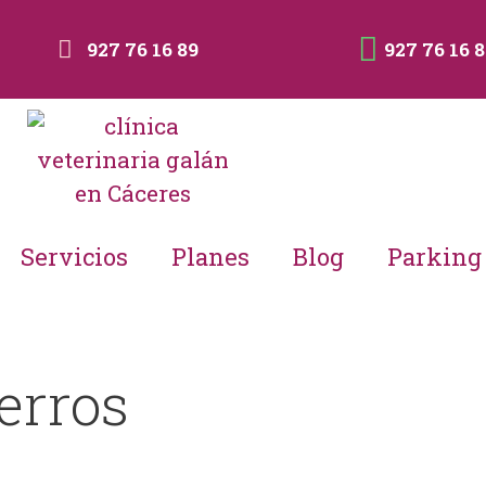
927 76 16 89
927 76 16 
Servicios
Planes
Blog
Parking
erros