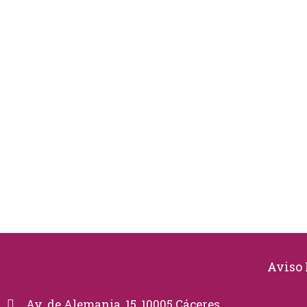
Aviso 
Políti
Av. de Alemania, 15, 10005 Cáceres