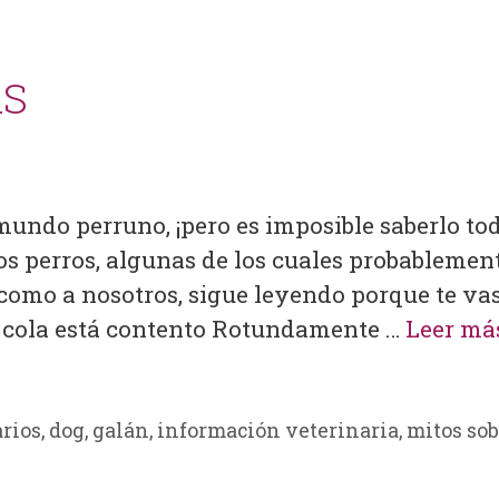
AS
undo perruno, ¡pero es imposible saberlo tod
os perros, algunas de los cuales probablemen
 como a nosotros, sigue leyendo porque te vas
a cola está contento Rotundamente …
Leer má
arios
,
dog
,
galán
,
información veterinaria
,
mitos sob