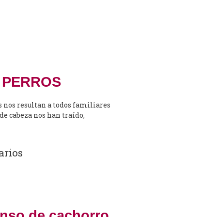
N PERROS
s nos resultan a todos familiares
de cabeza nos han traído,
arios
enso de cachorro