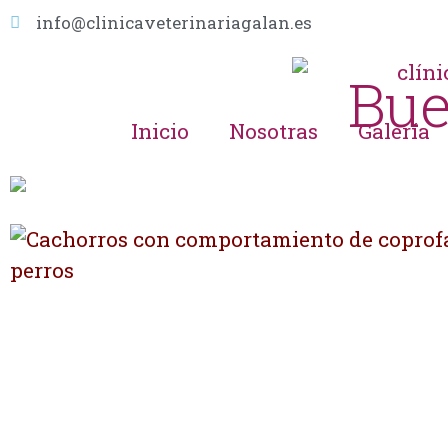
info@clinicaveterinariagalan.es
Bue
Inicio
Nosotras
Galería