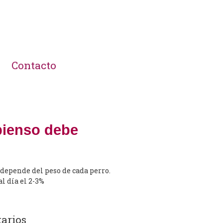
Contacto
pienso debe
epende del peso de cada perro.
l día el 2-3%
arios