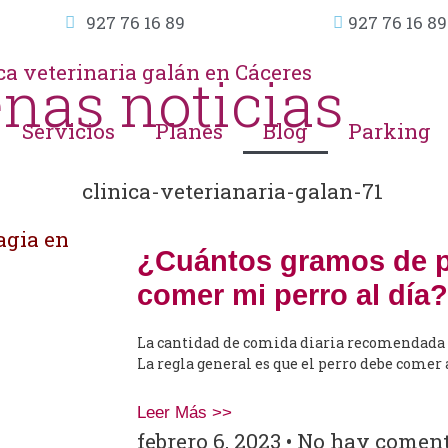
927 76 16 89
927 76 16 89
nas noticias
Servicios
Planes
Blog
Parking
¿Cuántos gramos de 
comer mi perro al día?
La cantidad de comida diaria recomendada d
La regla general es que el perro debe comer a
Leer Más >>
febrero 6, 2023
No hay coment